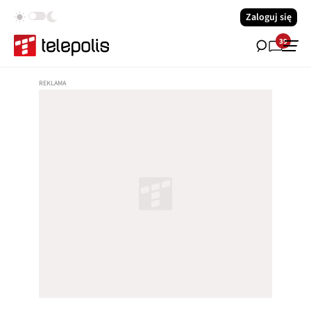
Zaloguj się
39