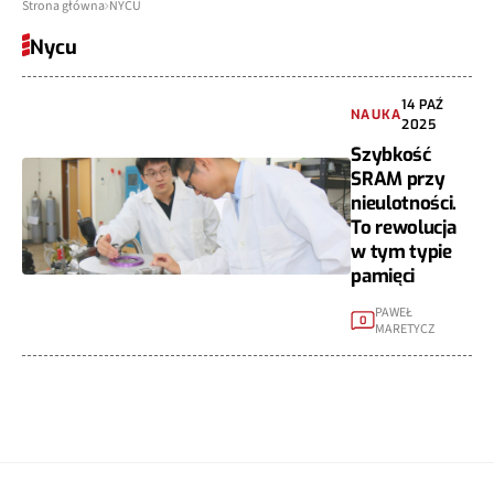
Strona główna
NYCU
Nycu
14 PAŹ
NAUKA
2025
Szybkość
SRAM przy
nieulotności.
To rewolucja
w tym typie
pamięci
PAWEŁ
0
MARETYCZ