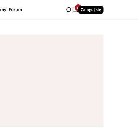
17
ony
Forum
Zaloguj się