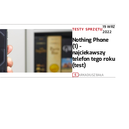
19 WRZ
TESTY SPRZĘTU
2022
Nothing Phone
(1) -
najciekawszy
telefon tego roku
(test)
ARKADIUSZ BAŁA
6