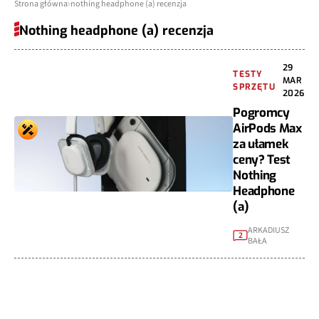
Strona główna
nothing headphone (a) recenzja
Nothing headphone (a) recenzja
29
TESTY
MAR
SPRZĘTU
2026
Pogromcy
AirPods Max
za ułamek
ceny? Test
Nothing
Headphone
(a)
ARKADIUSZ
2
BAŁA