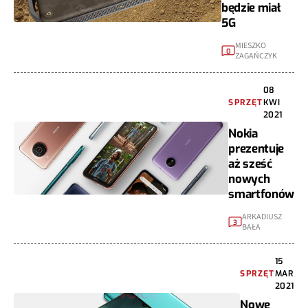
będzie miał
5G
MIESZKO
0
ZAGAŃCZYK
08
SPRZĘT
KWI
2021
Nokia
prezentuje
aż sześć
nowych
smartfonów
ARKADIUSZ
3
BAŁA
15
SPRZĘT
MAR
2021
Nowe