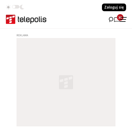
Zaloguj się
39