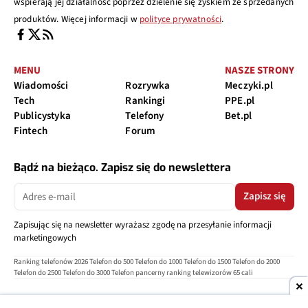
wspierają jej działalność poprzez dzielenie się zyskiem ze sprzedanych
produktów. Więcej informacji w
polityce prywatności
.
MENU
NASZE STRONY
Wiadomości
Rozrywka
Meczyki.pl
Tech
Rankingi
PPE.pl
Publicystyka
Telefony
Bet.pl
Fintech
Forum
Bądź na bieżąco. Zapisz się do newslettera
Zapisz się
Zapisując się na newsletter wyrażasz zgodę na przesyłanie informacji
marketingowych
Ranking telefonów 2026
Telefon do 500
Telefon do 1000
Telefon do 1500
Telefon do 2000
Telefon do 2500
Telefon do 3000
Telefon pancerny
ranking telewizorów 65 cali