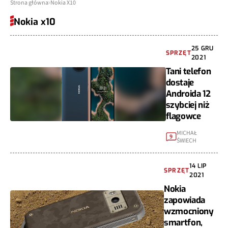
Strona główna
Nokia X10
Nokia x10
25 GRU
SPRZĘT
2021
Tani telefon
dostaje
Androida 12
szybciej niż
flagowce
MICHAŁ
9
ŚWIECH
14 LIP
SPRZĘT
2021
Nokia
zapowiada
wzmocniony
smartfon,