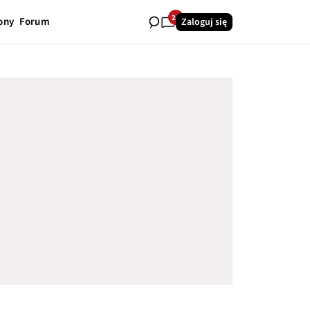
26
ony
Forum
Zaloguj się