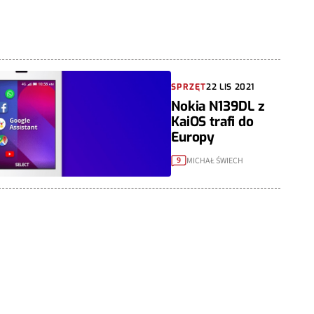
SPRZĘT
22 LIS 2021
Nokia N139DL z
KaiOS trafi do
Europy
MICHAŁ ŚWIECH
9