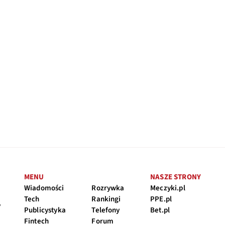
MENU
NASZE STRONY
Wiadomości
Rozrywka
Meczyki.pl
Tech
Rankingi
PPE.pl
y
Publicystyka
Telefony
Bet.pl
Fintech
Forum