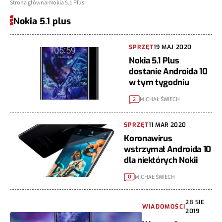
Strona główna
Nokia 5.1 Plus
Nokia 5.1 plus
SPRZĘT
19 MAJ 2020
Nokia 5.1 Plus
dostanie Androida 10
w tym tygodniu
MICHAŁ ŚWIECH
2
SPRZĘT
11 MAR 2020
Koronawirus
wstrzymał Androida 10
dla niektórych Nokii
MICHAŁ ŚWIECH
0
28 SIE
WIADOMOŚCI
2019