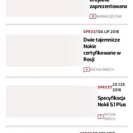
zaprezentowana
MARIAN SZUTIAK
8
SPRZĘT
06 LIP 2018
Dwie tajemnicze
Nokie
certyfikowane w
Rosji
MICHAŁ ŚWIECH
4
20 CZE
SPRZĘT
2018
Specyfikacja
Nokii 5.1 Plus
MICHAŁ
7
ŚWIECH