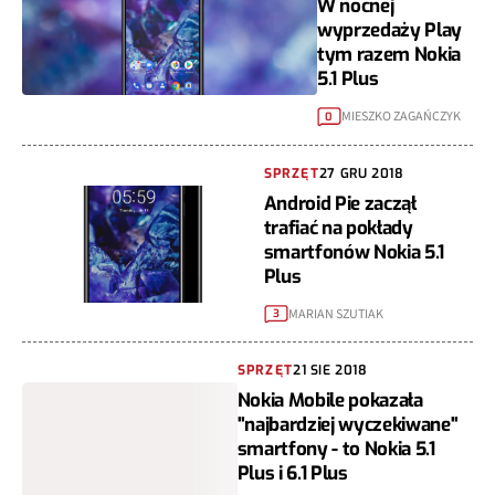
W nocnej
wyprzedaży Play
tym razem Nokia
5.1 Plus
MIESZKO ZAGAŃCZYK
0
SPRZĘT
27 GRU 2018
Android Pie zaczął
trafiać na pokłady
smartfonów Nokia 5.1
Plus
MARIAN SZUTIAK
3
SPRZĘT
21 SIE 2018
Nokia Mobile pokazała
"najbardziej wyczekiwane"
smartfony - to Nokia 5.1
Plus i 6.1 Plus