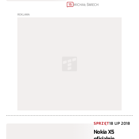
MICHAŁ ŚWIECH
15
SPRZĘT
18 LIP 2018
Nokia X5
oficjalnie