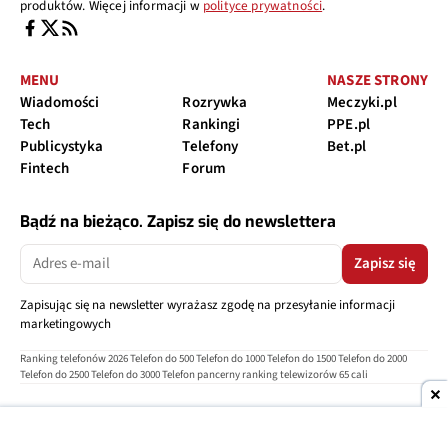
produktów. Więcej informacji w
polityce prywatności
.
MENU
NASZE STRONY
Wiadomości
Rozrywka
Meczyki.pl
Tech
Rankingi
PPE.pl
Publicystyka
Telefony
Bet.pl
Fintech
Forum
Bądź na bieżąco. Zapisz się do newslettera
Zapisz się
Zapisując się na newsletter wyrażasz zgodę na przesyłanie informacji
marketingowych
Ranking telefonów 2026
Telefon do 500
Telefon do 1000
Telefon do 1500
Telefon do 2000
Telefon do 2500
Telefon do 3000
Telefon pancerny
ranking telewizorów 65 cali
O nas
Reklama
Regulamin
Polityka prywatności
Kontakt
Ustawienia prywatności