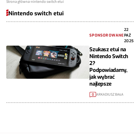
Strona główna
nintendo switch etui
Nintendo switch etui
22
SPONSOROWANE
PAŹ
2025
Szukasz etui na
Nintendo Switch
2?
Podpowiadamy,
jak wybrać
najlepsze
ARKADIUSZ BAŁA
0