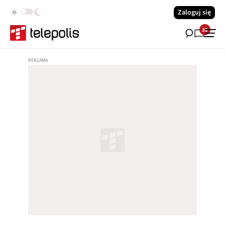
Zaloguj się
32