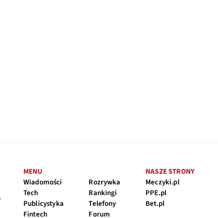
MENU
NASZE STRONY
Wiadomości
Rozrywka
Meczyki.pl
Tech
Rankingi
PPE.pl
y
Publicystyka
Telefony
Bet.pl
Fintech
Forum