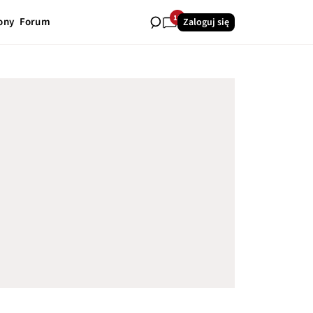
18
ony
Forum
Zaloguj się