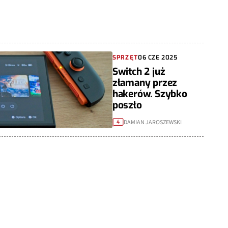
SPRZĘT
06 CZE 2025
Switch 2 już
złamany przez
hakerów. Szybko
poszło
DAMIAN JAROSZEWSKI
4