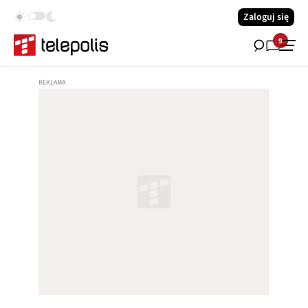
Zaloguj się
9