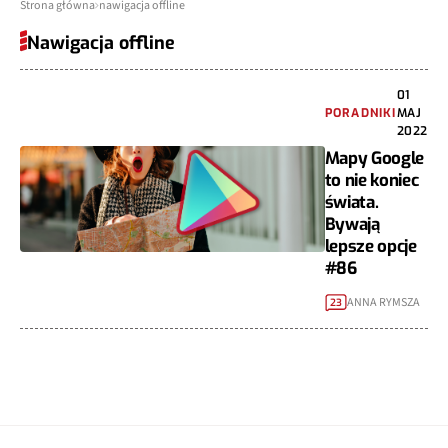
Strona główna
nawigacja offline
Nawigacja offline
01
PORADNIKI
MAJ
2022
Mapy Google
to nie koniec
świata.
Bywają
lepsze opcje
#86
ANNA RYMSZA
23