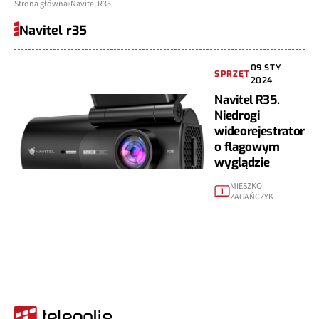
Strona główna
Navitel R35
Navitel r35
09 STY
SPRZĘT
2024
Navitel R35.
Niedrogi
wideorejestrator
o flagowym
wyglądzie
MIESZKO
1
ZAGAŃCZYK