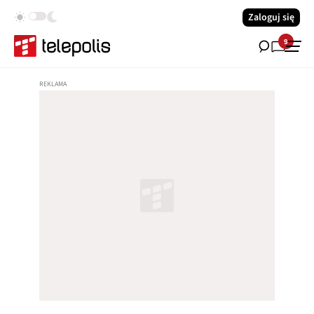
Zaloguj się
9