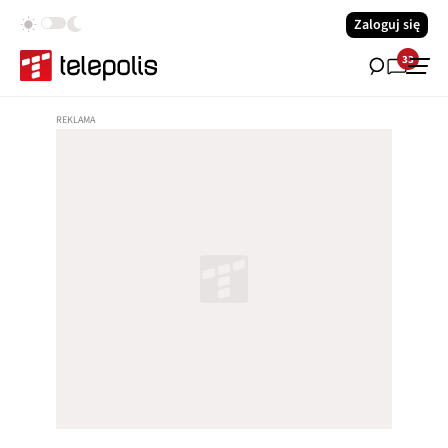
Zaloguj się
33