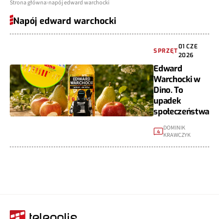
Strona główna
napój edward warchocki
Napój edward warchocki
01 CZE
SPRZĘT
2026
Edward
Warchocki w
Dino. To
upadek
społeczeństwa
DOMINIK
4
KRAWCZYK