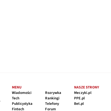
MENU
NASZE STRONY
Wiadomości
Rozrywka
Meczyki.pl
Tech
Rankingi
PPE.pl
y
Publicystyka
Telefony
Bet.pl
Fintech
Forum