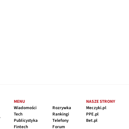
MENU
NASZE STRONY
Wiadomości
Rozrywka
Meczyki.pl
Tech
Rankingi
PPE.pl
y
Publicystyka
Telefony
Bet.pl
Fintech
Forum