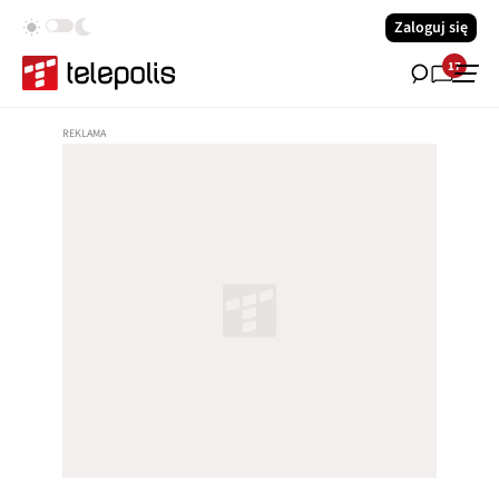
Zaloguj się
17