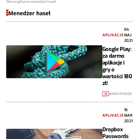
Strona główna
menedżer haseł
Menedżer haseł
04
APLIKACJE
MAJ
2021
Google Play:
za darmo
aplikacje i
gry o
wartości 180
zł!
ANNA RYMSZA
15
16
APLIKACJE
MAR
2021
Dropbox
Passwords