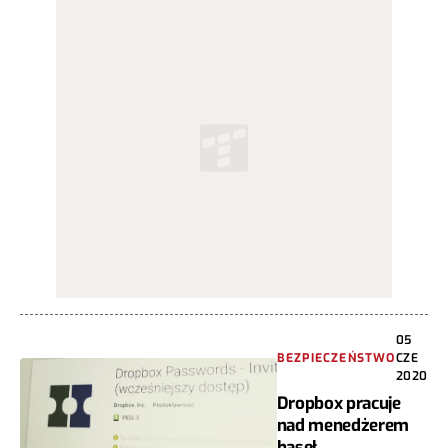
05
BEZPIECZEŃSTWO
CZE
2020
Dropbox pracuje
nad menedżerem
haseł