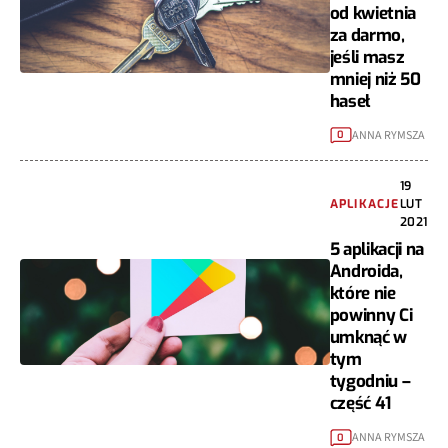
od kwietnia
za darmo,
jeśli masz
mniej niż 50
haseł
ANNA RYMSZA
0
19
APLIKACJE
LUT
2021
5 aplikacji na
Androida,
które nie
powinny Ci
umknąć w
tym
tygodniu –
część 41
ANNA RYMSZA
0