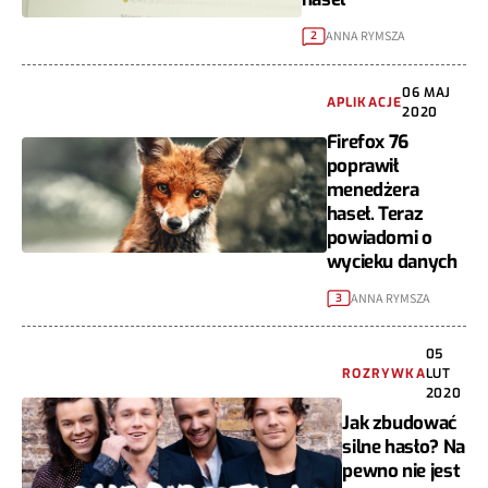
ANNA RYMSZA
2
06 MAJ
APLIKACJE
2020
Firefox 76
poprawił
menedżera
haseł. Teraz
powiadomi o
wycieku danych
ANNA RYMSZA
3
05
ROZRYWKA
LUT
2020
Jak zbudować
silne hasło? Na
pewno nie jest