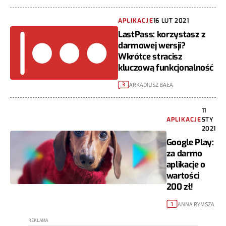
APLIKACJE
16 LUT 2021
LastPass: korzystasz z
darmowej wersji?
Wkrótce stracisz
kluczową funkcjonalność
ARKADIUSZ BAŁA
3
11
APLIKACJE
STY
2021
Google Play:
za darmo
aplikacje o
wartości
200 zł!
ANNA RYMSZA
1