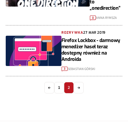
to
„onedirection”
ANNA RYMSZA
0
ROZRYWKA
27 MAR 2019
Firefox Lockbox - darmowy
menedżer haseł teraz
dostępny również na
Androida
SEBASTIAN GÓRSKI
3
←
1
2
→