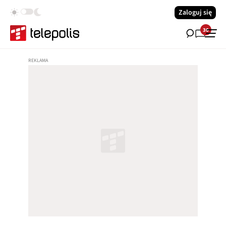
Zaloguj się
30