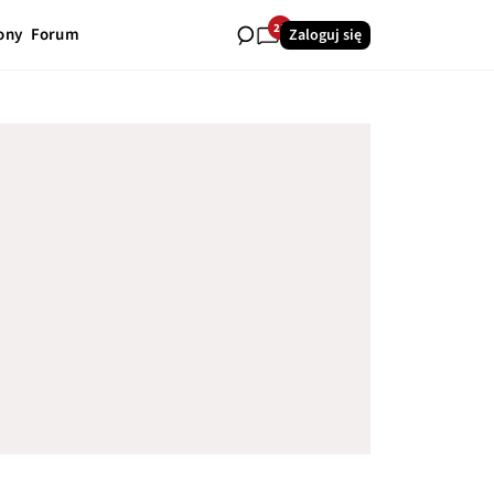
25
ony
Forum
Zaloguj się