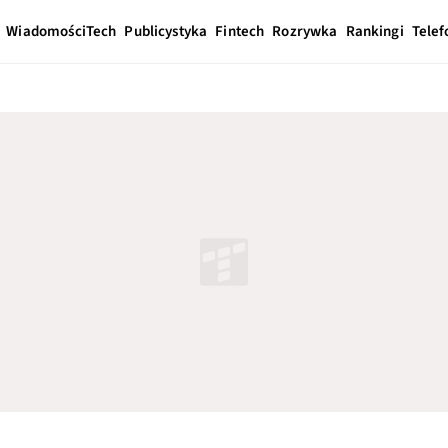
Wiadomości
Tech
Publicystyka
Fintech
Rozrywka
Rankingi
Telef