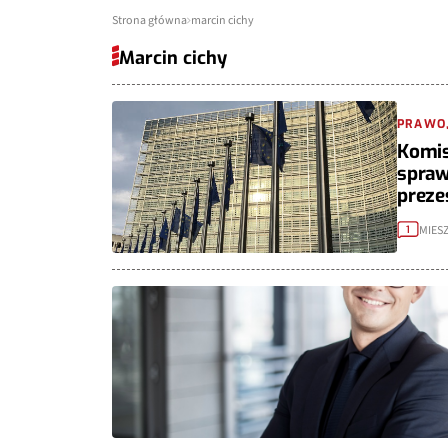
Strona główna
marcin cichy
Marcin cichy
PRAWO,
Komis
spraw
preze
MIES
1