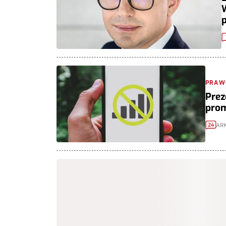
PRAWO
Prez
prom
ARK
24