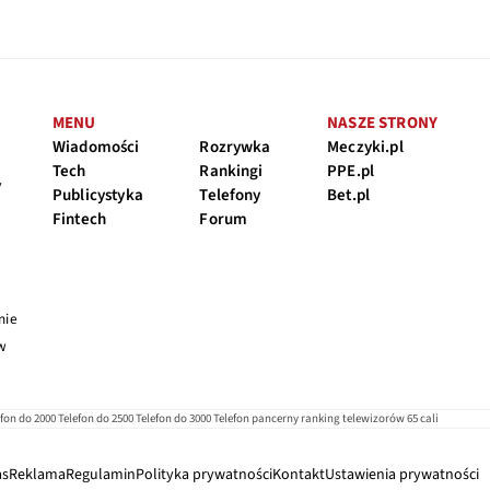
MENU
NASZE STRONY
Wiadomości
Rozrywka
Meczyki.pl
Tech
Rankingi
PPE.pl
y
Publicystyka
Telefony
Bet.pl
Fintech
Forum
nie
 w
efon do 2000
Telefon do 2500
Telefon do 3000
Telefon pancerny
ranking telewizorów 65 cali
as
Reklama
Regulamin
Polityka prywatności
Kontakt
Ustawienia prywatności