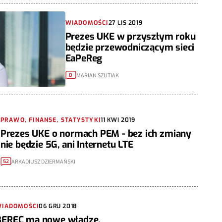
WIADOMOŚCI
27 LIS 2019
Prezes UKE w przyszłym roku
będzie przewodniczącym sieci
EaPeReg
MARIAN SZUTIAK
0
PRAWO, FINANSE, STATYSTYKI
11 KWI 2019
Prezes UKE o normach PEM - bez ich zmiany
nie będzie 5G, ani Internetu LTE
ARKADIUSZ DZIERMAŃSKI
52
IADOMOŚCI
06 GRU 2018
BEREC ma nowe władze.