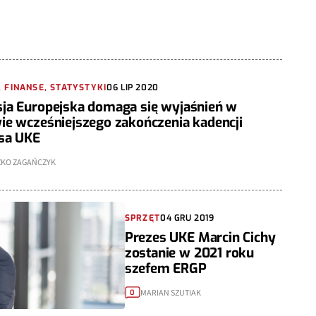
 FINANSE, STATYSTYKI
06 LIP 2020
ja Europejska domaga się wyjaśnień w
ie wcześniejszego zakończenia kadencji
sa UKE
ZKO ZAGAŃCZYK
SPRZĘT
04 GRU 2019
Prezes UKE Marcin Cichy
zostanie w 2021 roku
szefem ERGP
MARIAN SZUTIAK
0