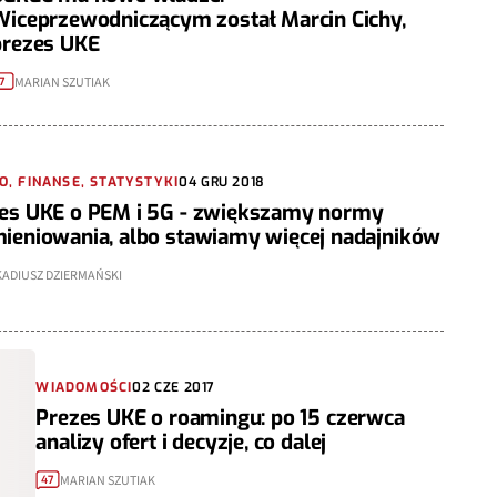
Wiceprzewodniczącym został Marcin Cichy,
prezes UKE
MARIAN SZUTIAK
7
, FINANSE, STATYSTYKI
04 GRU 2018
es UKE o PEM i 5G - zwiększamy normy
ieniowania, albo stawiamy więcej nadajników
ADIUSZ DZIERMAŃSKI
WIADOMOŚCI
02 CZE 2017
Prezes UKE o roamingu: po 15 czerwca
analizy ofert i decyzje, co dalej
MARIAN SZUTIAK
47