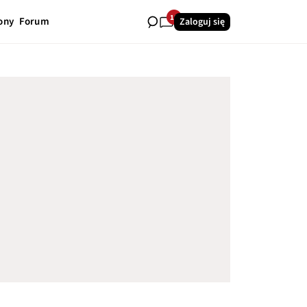
18
ony
Forum
Zaloguj się