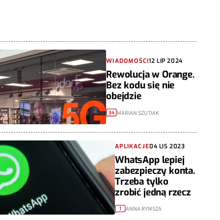
WIADOMOŚCI
12 LIP 2024
Rewolucja w Orange.
Bez kodu się nie
obejdzie
MARIAN SZUTIAK
34
APLIKACJE
04 LIS 2023
WhatsApp lepiej
zabezpieczy konta.
Trzeba tylko
zrobić jedną rzecz
ANNA RYMSZA
1