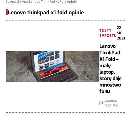
Strona główna
Lenovo ThinkPad X1 Fold opinie
Lenovo thinkpad x1 fold opinie
22
TESTY
SIE
SPRZĘTU
2021
Lenovo
ThinkPad
X1 Fold –
mały
laptop,
który daje
mnóstwo
funu
MARIAN
4
SZUTIAK