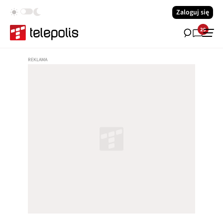
Zaloguj się
29