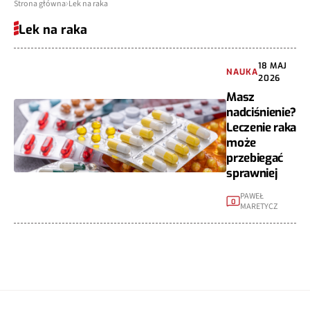
Strona główna
Lek na raka
Lek na raka
18 MAJ
NAUKA
2026
Masz
nadciśnienie?
Leczenie raka
może
przebiegać
sprawniej
PAWEŁ
0
MARETYCZ