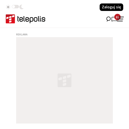
Zaloguj się
22