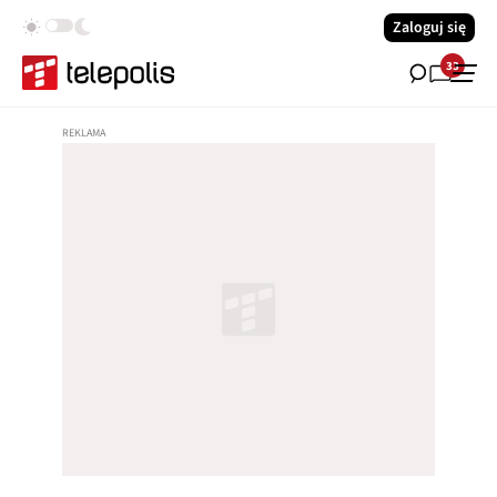
Zaloguj się
33