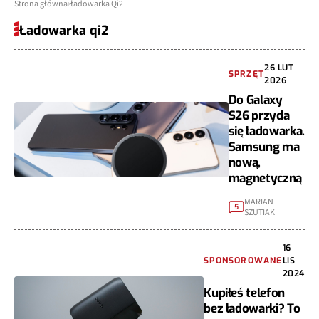
Strona główna
ładowarka Qi2
Ładowarka qi2
26 LUT
SPRZĘT
2026
Do Galaxy
S26 przyda
się ładowarka.
Samsung ma
nową,
magnetyczną
MARIAN
5
SZUTIAK
16
SPONSOROWANE
LIS
2024
Kupiłeś telefon
bez ładowarki? To