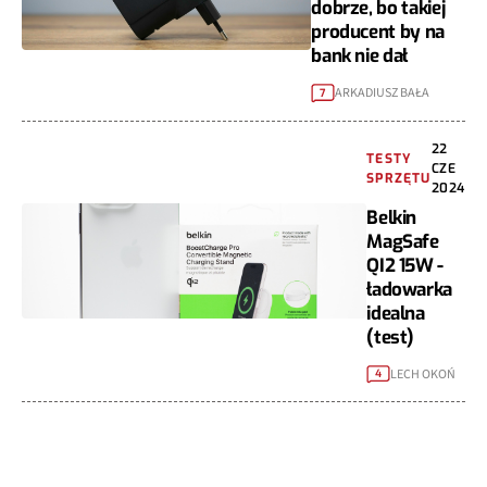
dobrze, bo takiej
producent by na
bank nie dał
ARKADIUSZ BAŁA
7
22
TESTY
CZE
SPRZĘTU
2024
Belkin
MagSafe
QI2 15W -
ładowarka
idealna
(test)
LECH OKOŃ
4