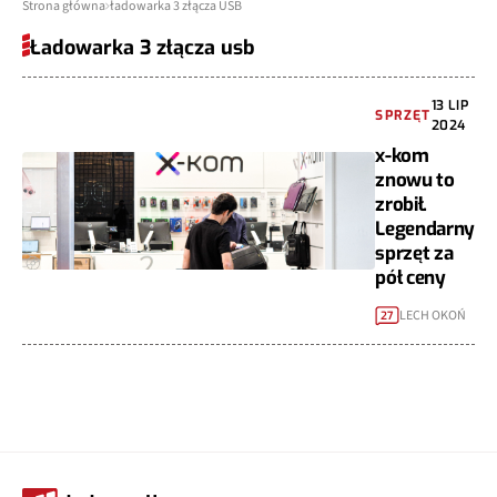
Strona główna
ładowarka 3 złącza USB
Ładowarka 3 złącza usb
13 LIP
SPRZĘT
2024
x-kom
znowu to
zrobił.
Legendarny
sprzęt za
pół ceny
LECH OKOŃ
27