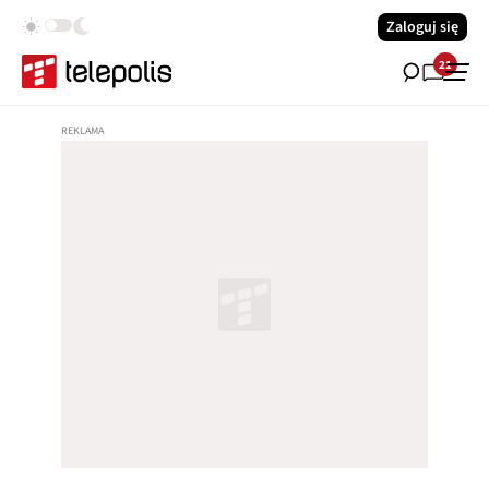
Zaloguj się
21