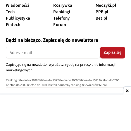
Wiadomości
Rozrywka
Meczyki.pl
Tech
Rankingi
PPE.pl
Publicystyka
Telefony
Bet.pl
Fintech
Forum
Bądź na bieżąco. Zapisz się do newslettera
Zapisz się
Zapisując się na newsletter wyrażasz zgodę na przesyłanie informacji
marketingowych
Ranking telefonów 2026
Telefon do 500
Telefon do 1000
Telefon do 1500
Telefon do 2000
Telefon do 2500
Telefon do 3000
Telefon pancerny
ranking telewizorów 65 cali
O nas
Reklama
Regulamin
Polityka prywatności
Kontakt
Ustawienia prywatności
Copyright © 2004-2026
TELEPOLIS.PL
Telepolis.pl
jest częścią
OV Grupa sp. z o.o.