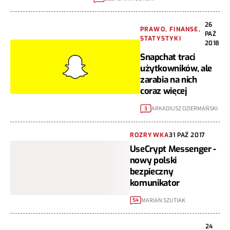
26
PRAWO, FINANSE,
PAŹ
STATYSTYKI
2018
Snapchat traci
użytkowników, ale
zarabia na nich
coraz więcej
ARKADIUSZ DZIERMAŃSKI
3
ROZRYWKA
31 PAŹ 2017
UseCrypt Messenger -
nowy polski
bezpieczny
komunikator
MARIAN SZUTIAK
54
24