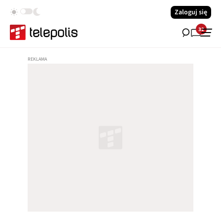
Zaloguj się
32