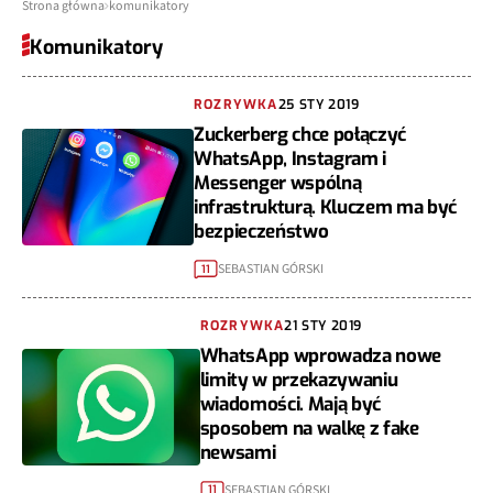
Strona główna
komunikatory
Komunikatory
ROZRYWKA
25 STY 2019
Zuckerberg chce połączyć
WhatsApp, Instagram i
Messenger wspólną
infrastrukturą. Kluczem ma być
bezpieczeństwo
SEBASTIAN GÓRSKI
11
ROZRYWKA
21 STY 2019
WhatsApp wprowadza nowe
limity w przekazywaniu
wiadomości. Mają być
sposobem na walkę z fake
newsami
SEBASTIAN GÓRSKI
11