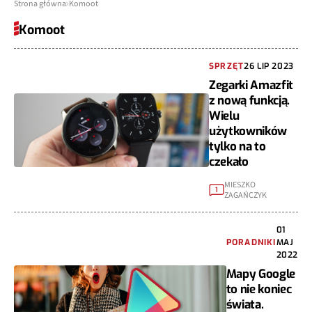
Strona główna
Komoot
Komoot
SPRZĘT
26 LIP 2023
Zegarki Amazfit
z nową funkcją.
Wielu
użytkowników
tylko na to
czekało
MIESZKO
1
ZAGAŃCZYK
01
PORADNIKI
MAJ
2022
Mapy Google
to nie koniec
świata.