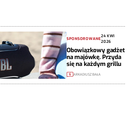
24 KWI
SPONSOROWANE
2026
Obowiązkowy gadżet
na majówkę. Przyda
się na każdym grillu
ARKADIUSZ BAŁA
6