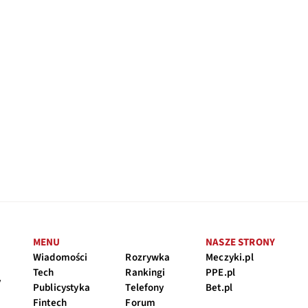
MENU
NASZE STRONY
Wiadomości
Rozrywka
Meczyki.pl
Tech
Rankingi
PPE.pl
y
Publicystyka
Telefony
Bet.pl
Fintech
Forum