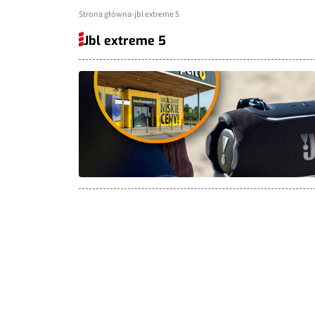
Strona główna
jbl extreme 5
Jbl extreme 5