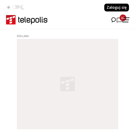
Zaloguj się
11