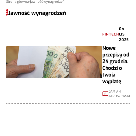
Strona główna
jawność wynagrodzeń
Jawność wynagrodzeń
04
FINTECH
LIS
2025
Nowe
przepisy od
24 grudnia.
Chodzi o
twoją
wypłatę
DAMIAN
6
JAROSZEWSKI