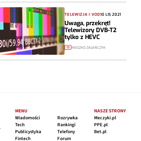
TELEWIZJA I VOD
10 LIS 2021
Uwaga, przekręt!
Telewizory DVB-T2
tylko z HEVC
MIESZKO ZAGAŃCZYK
13
MENU
NASZE STRONY
Wiadomości
Rozrywka
Meczyki.pl
Tech
Rankingi
PPE.pl
y
Publicystyka
Telefony
Bet.pl
Fintech
Forum