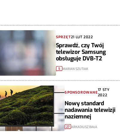
SPRZĘT
21 LUT 2022
Sprawdź, czy Twój
telewizor Samsung
obsługuje DVB-T2
MARIAN SZUTIAK
5
17 STY
SPONSOROWANE
2022
Nowy standard
nadawania telewizji
naziemnej
ARKADIUSZ BAŁA
27