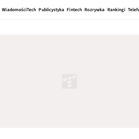
Wiadomości
Tech
Publicystyka
Fintech
Rozrywka
Rankingi
Telef