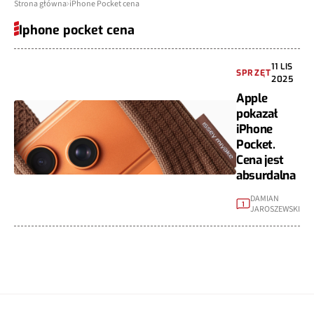
Strona główna
iPhone Pocket cena
Iphone pocket cena
11 LIS
SPRZĘT
2025
Apple
pokazał
iPhone
Pocket.
Cena jest
absurdalna
DAMIAN
1
JAROSZEWSKI