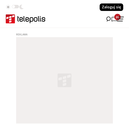
Zaloguj się
20