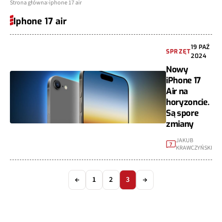
Strona główna
iphone 17 air
Iphone 17 air
19 PAŹ
SPRZĘT
2024
Nowy
iPhone 17
Air na
horyzoncie.
Są spore
zmiany
JAKUB
7
KRAWCZYŃSKI
←
1
2
3
→