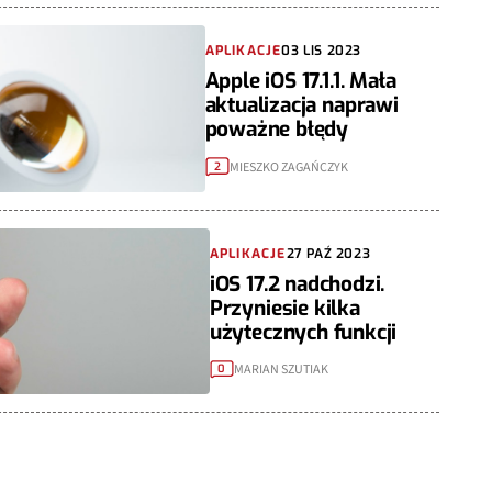
APLIKACJE
03 LIS 2023
Apple iOS 17.1.1. Mała
aktualizacja naprawi
poważne błędy
MIESZKO ZAGAŃCZYK
2
APLIKACJE
27 PAŹ 2023
iOS 17.2 nadchodzi.
Przyniesie kilka
użytecznych funkcji
MARIAN SZUTIAK
0