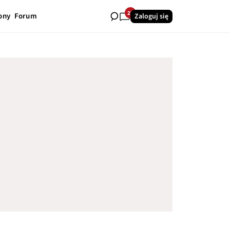
27
ony
Forum
Zaloguj się