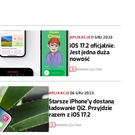
APLIKACJE
11 GRU 2023
iOS 17.2 oficjalnie.
Jest jedna duża
nowość
MARIAN SZUTIAK
0
APLIKACJE
06 GRU 2023
Starsze iPhone'y dostaną
ładowanie Qi2. Przyjdzie
razem z iOS 17.2
MARIAN SZUTIAK
3