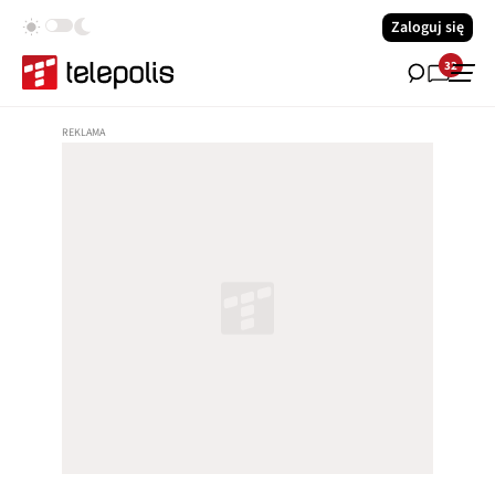
Zaloguj się
32