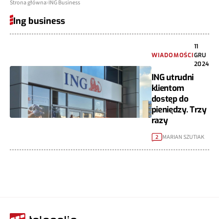
Strona główna
ING Business
Ing business
11
WIADOMOŚCI
GRU
2024
ING utrudni
klientom
dostęp do
pieniędzy. Trzy
razy
MARIAN SZUTIAK
2