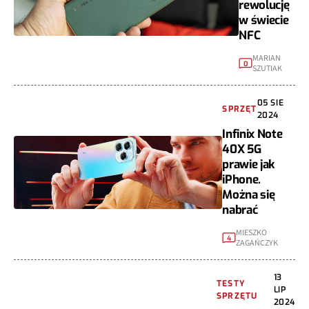
rewolucję
w świecie
NFC
MARIAN
0
SZUTIAK
05 SIE
SPRZĘT
2024
Infinix Note
40X 5G
prawie jak
iPhone.
Można się
nabrać
MIESZKO
4
ZAGAŃCZYK
13
TESTY
LIP
SPRZĘTU
2024