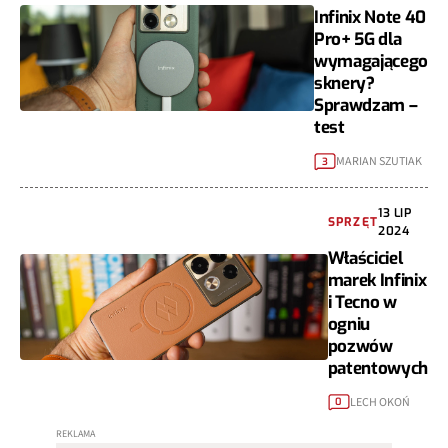
Infinix Note 40
Pro+ 5G dla
wymagającego
sknery?
Sprawdzam –
test
MARIAN SZUTIAK
3
13 LIP
SPRZĘT
2024
Właściciel
marek Infinix
i Tecno w
ogniu
pozwów
patentowych
LECH OKOŃ
0