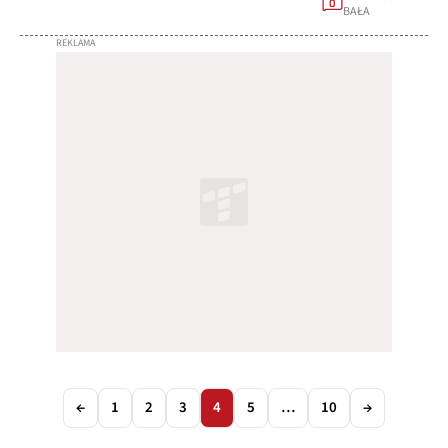
0
BAŁA
←
1
2
3
4
5
…
10
→