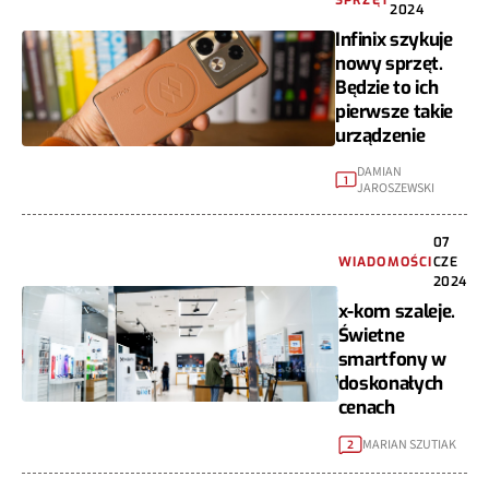
SPRZĘT
2024
Infinix szykuje
nowy sprzęt.
Będzie to ich
pierwsze takie
urządzenie
DAMIAN
1
JAROSZEWSKI
07
WIADOMOŚCI
CZE
2024
x-kom szaleje.
Świetne
smartfony w
doskonałych
cenach
MARIAN SZUTIAK
2