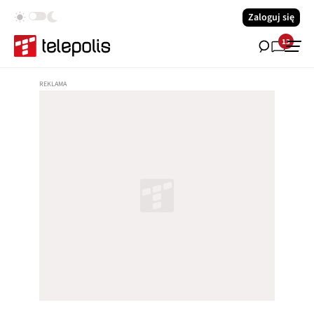
Zaloguj się
13