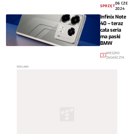
06 CZE
SPRZĘT
2024
Infinix Note
40 – teraz
cała seria
ma paski
BMW
MIESZKO
1
ZAGAŃCZYK