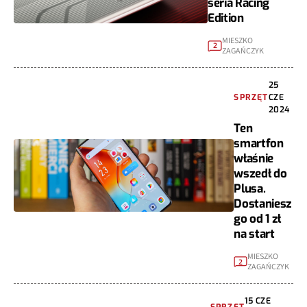
seria Racing
Edition
MIESZKO
2
ZAGAŃCZYK
25
SPRZĘT
CZE
2024
Ten
smartfon
właśnie
wszedł do
Plusa.
Dostaniesz
go od 1 zł
na start
MIESZKO
2
ZAGAŃCZYK
15 CZE