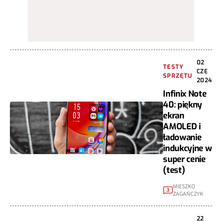
02
TESTY
CZE
SPRZĘTU
2024
Infinix Note
40: piękny
ekran
AMOLED i
ładowanie
indukcyjne w
super cenie
(test)
MIESZKO
3
ZAGAŃCZYK
22