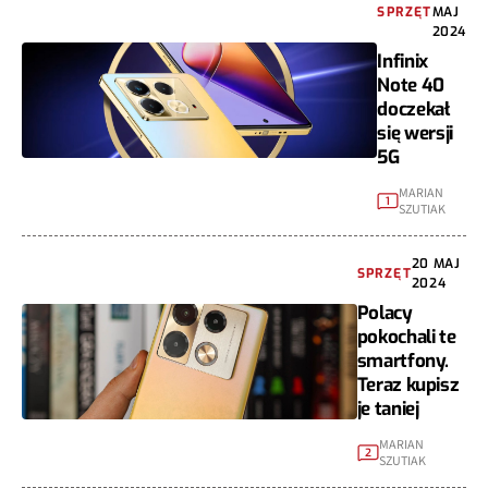
SPRZĘT
MAJ
2024
Infinix
Note 40
doczekał
się wersji
5G
MARIAN
1
SZUTIAK
20 MAJ
SPRZĘT
2024
Polacy
pokochali te
smartfony.
Teraz kupisz
je taniej
MARIAN
2
SZUTIAK