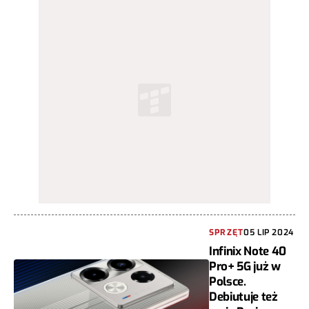
SPRZĘT
05 LIP 2024
Infinix Note 40
Pro+ 5G już w
Polsce.
Debiutuje też