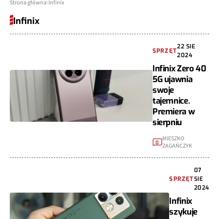
Strona główna
Infinix
Infinix
22 SIE
SPRZĘT
2024
Infinix Zero 40
5G ujawnia
swoje
tajemnice.
Premiera w
sierpniu
MIESZKO
0
ZAGAŃCZYK
07
SPRZĘT
SIE
2024
Infinix
szykuje