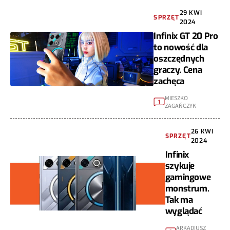
29 KWI
SPRZĘT
2024
Infinix GT 20 Pro
to nowość dla
oszczędnych
graczy. Cena
zachęca
MIESZKO
1
ZAGAŃCZYK
26 KWI
SPRZĘT
2024
Infinix
szykuje
gamingowe
monstrum.
Tak ma
wyglądać
ARKADIUSZ