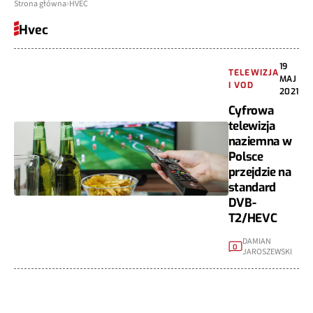
Strona główna
HVEC
Hvec
19
TELEWIZJA
MAJ
I VOD
2021
Cyfrowa
telewizja
naziemna w
Polsce
przejdzie na
standard
DVB-
T2/HEVC
DAMIAN
0
JAROSZEWSKI