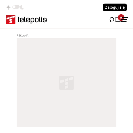
Zaloguj się
9