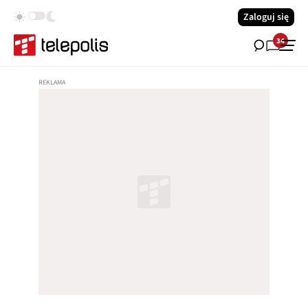
Zaloguj się
34