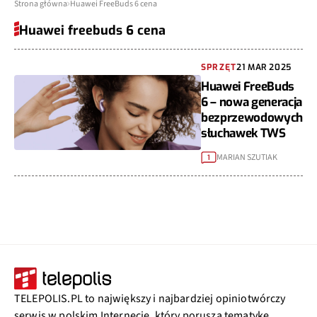
Strona główna
Huawei FreeBuds 6 cena
Huawei freebuds 6 cena
SPRZĘT
21 MAR 2025
Huawei FreeBuds
6 – nowa generacja
bezprzewodowych
słuchawek TWS
MARIAN SZUTIAK
1
TELEPOLIS.PL to największy i najbardziej opiniotwórczy
serwis w polskim Internecie, który porusza tematykę