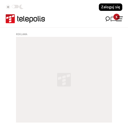
Zaloguj się
9