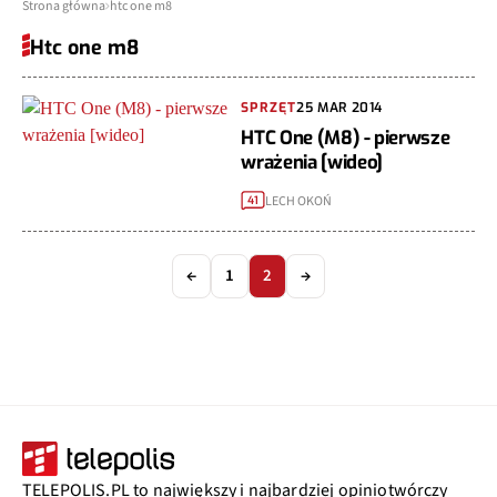
Strona główna
htc one m8
Htc one m8
SPRZĘT
25 MAR 2014
HTC One (M8) - pierwsze
wrażenia [wideo]
LECH OKOŃ
41
←
1
2
→
TELEPOLIS.PL to największy i najbardziej opiniotwórczy