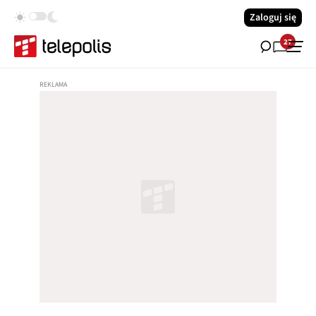
Zaloguj się
27