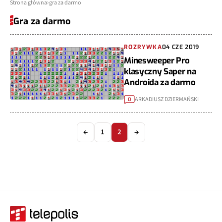
Strona główna
gra za darmo
Gra za darmo
ROZRYWKA
04 CZE 2019
Minesweeper Pro
klasyczny Saper na
Androida za darmo
ARKADIUSZ DZIERMAŃSKI
0
←
1
2
→