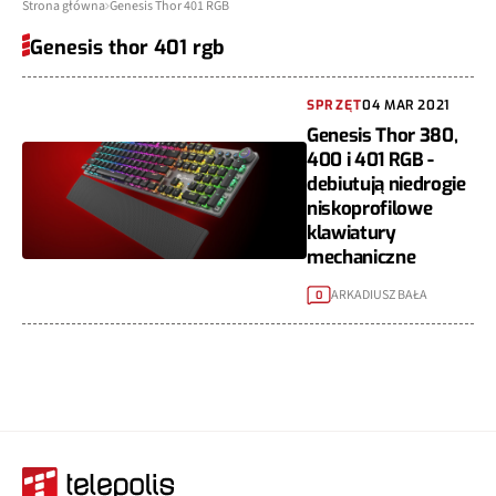
Strona główna
Genesis Thor 401 RGB
Genesis thor 401 rgb
SPRZĘT
04 MAR 2021
Genesis Thor 380,
400 i 401 RGB -
debiutują niedrogie
niskoprofilowe
klawiatury
mechaniczne
ARKADIUSZ BAŁA
0