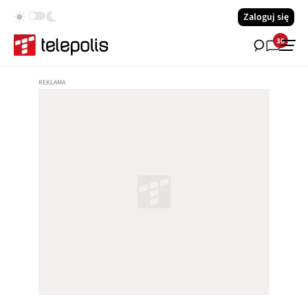
Zaloguj się
36