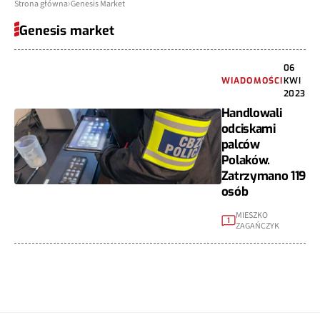
Strona główna
Genesis Market
Genesis market
06
WIADOMOŚCI
KWI
2023
Handlowali
odciskami
palców
Polaków.
Zatrzymano 119
osób
MIESZKO
1
ZAGAŃCZYK