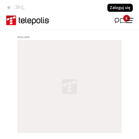
Zaloguj się
9