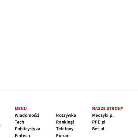
MENU
NASZE STRONY
Wiadomości
Rozrywka
Meczyki.pl
Tech
Rankingi
PPE.pl
y
Publicystyka
Telefony
Bet.pl
Fintech
Forum