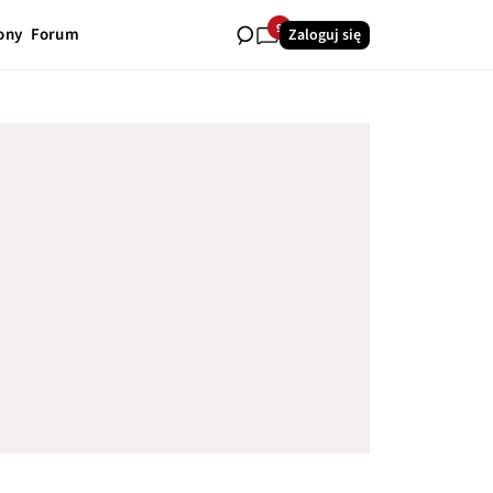
9
ony
Forum
Zaloguj się