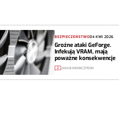
BEZPIECZEŃSTWO
04 KWI 2026
Groźne ataki GeForge.
Infekują VRAM, mają
poważne konsekwencje
JAKUB KRAWCZYŃSKI
2