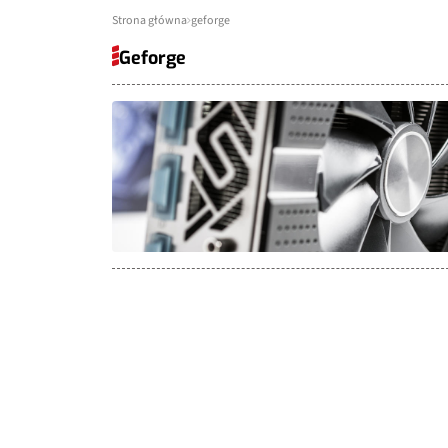
Strona główna
geforge
Geforge