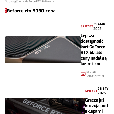
Strona główna
GeForce RTX 5090 cena
Geforce rtx 5090 cena
29 MAR
SPRZĘT
2025
Lepsza
dostępność
kart GeForce
RTX 50, ale
ceny nadal są
kosmiczne
DAMIAN
4
JAROSZEWSKI
28 STY
SPRZĘT
2025
Gracze już
koczują pod
sklepami.