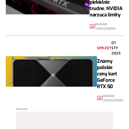
piekielnie
trudne. NVIDIA
narzuca limity
DAMIAN
15
JAROSZEWSKI
07
SPRZĘT
STY
2025
Znamy
polskie
ceny kart
GeForce
RTX 50
DAMIAN
21
JAROSZEWSKI