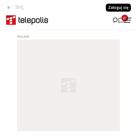
Zaloguj się
27