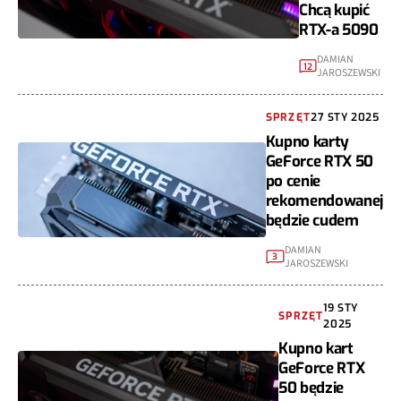
Chcą kupić
RTX-a 5090
DAMIAN
12
JAROSZEWSKI
SPRZĘT
27 STY 2025
Kupno karty
GeForce RTX 50
po cenie
rekomendowanej
będzie cudem
DAMIAN
3
JAROSZEWSKI
19 STY
SPRZĘT
2025
Kupno kart
GeForce RTX
50 będzie