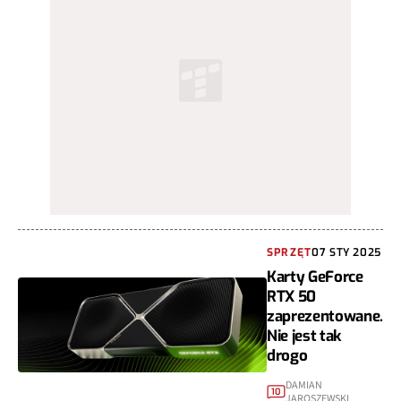
SPRZĘT
07 STY 2025
Karty GeForce
RTX 50
zaprezentowane.
Nie jest tak
drogo
DAMIAN
10
JAROSZEWSKI