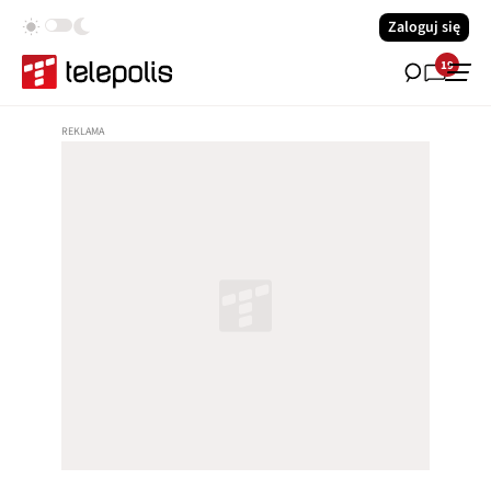
Zaloguj się
19