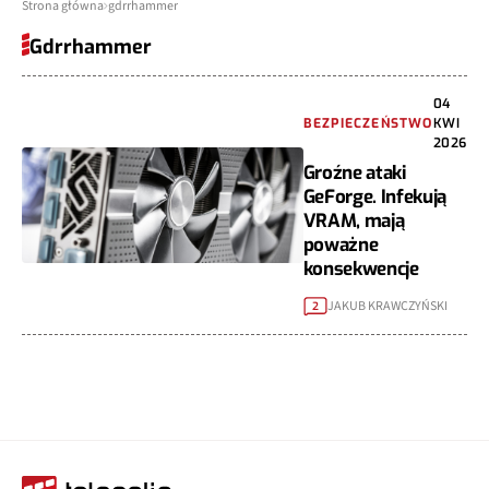
Strona główna
gdrrhammer
Gdrrhammer
04
BEZPIECZEŃSTWO
KWI
2026
Groźne ataki
GeForge. Infekują
VRAM, mają
poważne
konsekwencje
JAKUB KRAWCZYŃSKI
2