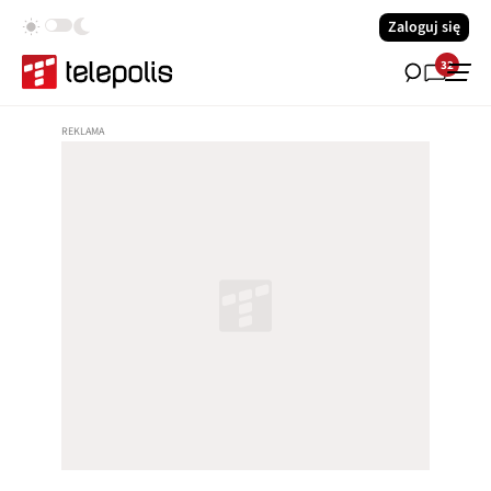
Zaloguj się
32