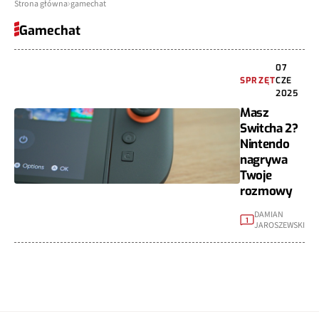
Strona główna
gamechat
Gamechat
07
SPRZĘT
CZE
2025
Masz
Switcha 2?
Nintendo
nagrywa
Twoje
rozmowy
DAMIAN
1
JAROSZEWSKI