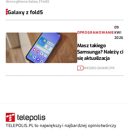
Strona główna
Galaxy Z Fold5
Galaxy z fold5
09
OPROGRAMOWANIE
KWI
2026
Masz takiego
Samsunga? Należy ci
się aktualizacja
MIESZKO ZAGAŃCZYK
1
TELEPOLIS.PL to największy i najbardziej opiniotwórczy