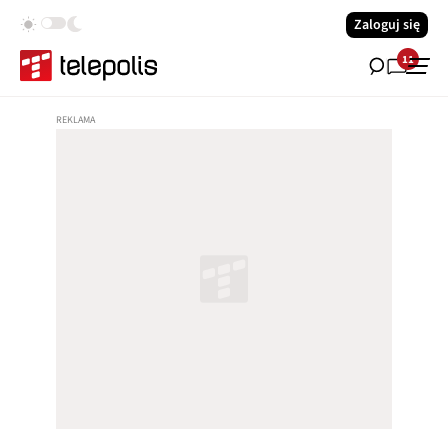
Zaloguj się
11