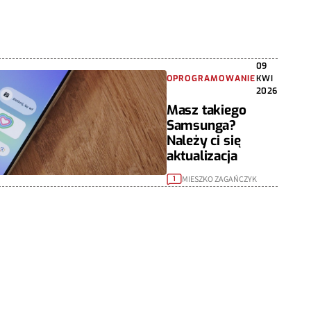
09
OPROGRAMOWANIE
KWI
2026
Masz takiego
Samsunga?
Należy ci się
aktualizacja
MIESZKO ZAGAŃCZYK
1