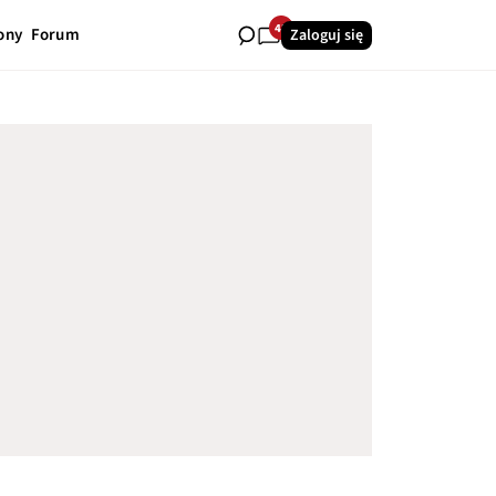
42
ony
Forum
Zaloguj się