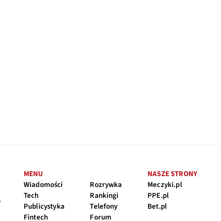
MENU
NASZE STRONY
Wiadomości
Rozrywka
Meczyki.pl
Tech
Rankingi
PPE.pl
y
Publicystyka
Telefony
Bet.pl
Fintech
Forum