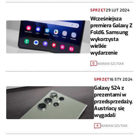
SPRZĘT
29 LUT 2024
Wcześniejsza
premiera Galaxy Z
Fold6. Samsung
wykorzysta
wielkie
wydarzenie
MARIAN SZUTIAK
0
SPRZĘT
16 STY 2024
Galaxy S24 z
prezentami w
przedsprzedaży.
Austriacy się
wygadali
MARIAN SZUTIAK
4