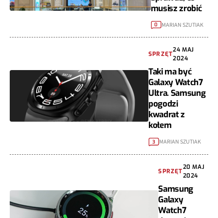
musisz zrobić
MARIAN SZUTIAK
0
24 MAJ
SPRZĘT
2024
Taki ma być
Galaxy Watch7
Ultra. Samsung
pogodzi
kwadrat z
kołem
MARIAN SZUTIAK
3
20 MAJ
SPRZĘT
2024
Samsung
Galaxy
Watch7