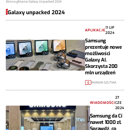
Strona główna
Galaxy Unpacked 2024
Galaxy unpacked 2024
11 LIP
APLIKACJE
2024
Samsung
prezentuje nowe
możliwości
Galaxy AI.
Skorzysta 200
mln urządzeń
MARIAN SZUTIAK
0
27
WIADOMOŚCI
CZE
2024
Samsung da Ci
nawet 1000 zł.
Sprawdź, co