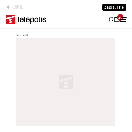
Zaloguj się
24