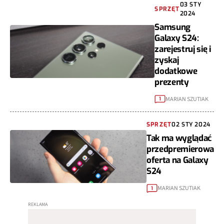
03 STY
SPRZĘT
2024
Samsung
Galaxy S24:
zarejestruj się i
zyskaj
dodatkowe
prezenty
MARIAN SZUTIAK
1
SPRZĘT
02 STY 2024
Tak ma wyglądać
przedpremierowa
oferta na Galaxy
S24
MARIAN SZUTIAK
1