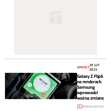
29 LUT
SPRZĘT
2024
Galaxy Z Flip6
na renderach.
Samsung
wprowadzi
ważną zmianę
MARIAN SZUTIAK
0