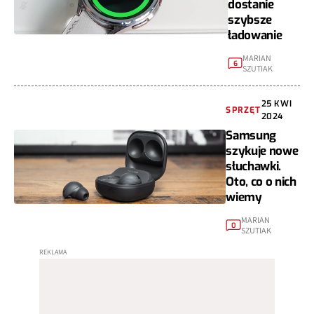
dostanie
szybsze
ładowanie
MARIAN
6
SZUTIAK
25 KWI
SPRZĘT
2024
Samsung
szykuje nowe
słuchawki.
Oto, co o nich
wiemy
MARIAN
0
SZUTIAK