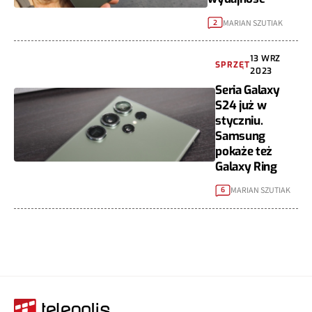
MARIAN SZUTIAK
2
13 WRZ
SPRZĘT
2023
Seria Galaxy
S24 już w
styczniu.
Samsung
pokaże też
Galaxy Ring
MARIAN SZUTIAK
6