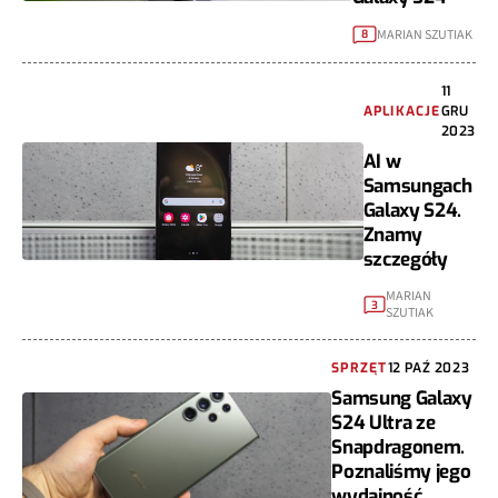
MARIAN SZUTIAK
8
11
APLIKACJE
GRU
2023
AI w
Samsungach
Galaxy S24.
Znamy
szczegóły
MARIAN
3
SZUTIAK
SPRZĘT
12 PAŹ 2023
Samsung Galaxy
S24 Ultra ze
Snapdragonem.
Poznaliśmy jego
wydajność