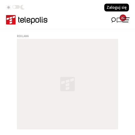
Zaloguj się
22