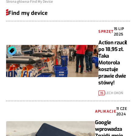
Strona główna
Find My Device
Find my device
15 LIP
SPRZĘT
2025
Action rzucił
po 18,95 zł.
Taka
Motorola
kosztuje
prawie dwie
stówy!
LECH OKOŃ
15
11 CZE
APLIKACJE
2024
Google
wprowadza
Znajdź moje