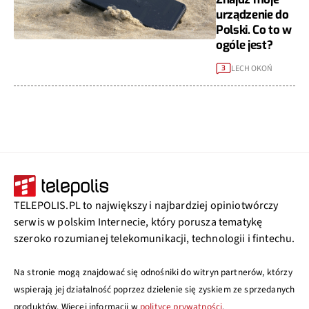
urządzenie do
Polski. Co to w
ogóle jest?
LECH OKOŃ
3
TELEPOLIS.PL to największy i najbardziej opiniotwórczy
serwis w polskim Internecie, który porusza tematykę
szeroko rozumianej telekomunikacji, technologii i fintechu.
Na stronie mogą znajdować się odnośniki do witryn partnerów, którzy
wspierają jej działalność poprzez dzielenie się zyskiem ze sprzedanych
produktów. Więcej informacji w
polityce prywatności
.