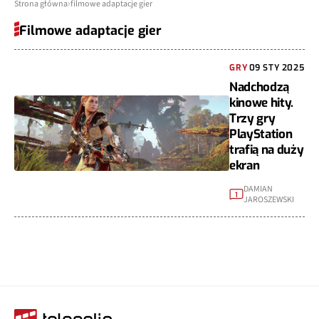
Strona główna
filmowe adaptacje gier
Filmowe adaptacje gier
GRY
09 STY 2025
Nadchodzą
kinowe hity.
Trzy gry
PlayStation
trafią na duży
ekran
DAMIAN
1
JAROSZEWSKI