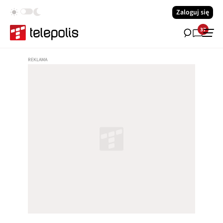
Zaloguj się
37