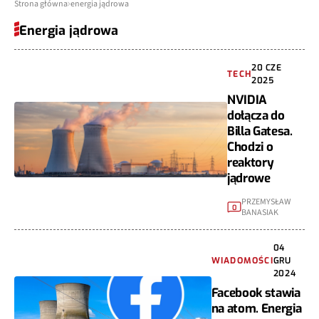
Strona główna
energia jądrowa
Energia jądrowa
20 CZE
TECH
2025
NVIDIA
dołącza do
Billa Gatesa.
Chodzi o
reaktory
jądrowe
PRZEMYSŁAW
0
BANASIAK
04
WIADOMOŚCI
GRU
2024
Facebook stawia
na atom. Energia