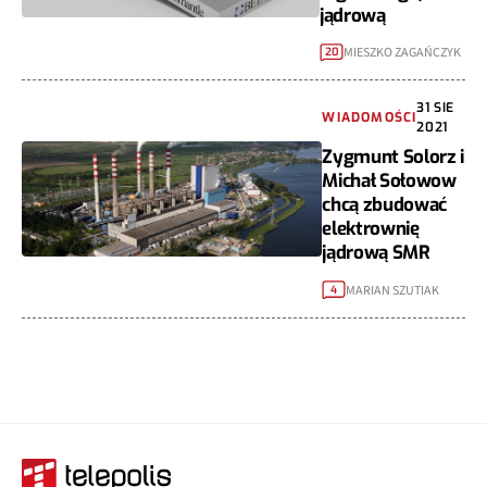
jądrową
MIESZKO ZAGAŃCZYK
20
31 SIE
WIADOMOŚCI
2021
Zygmunt Solorz i
Michał Sołowow
chcą zbudować
elektrownię
jądrową SMR
MARIAN SZUTIAK
4