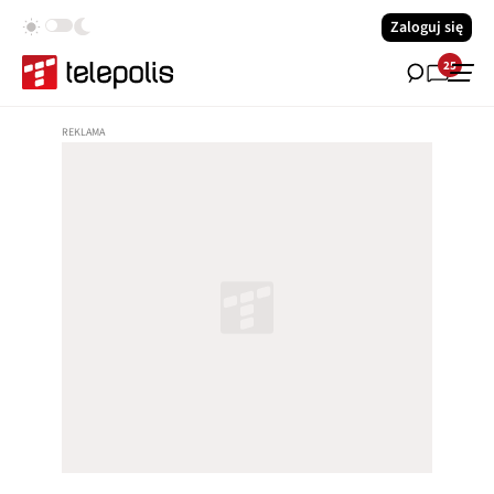
Zaloguj się
25