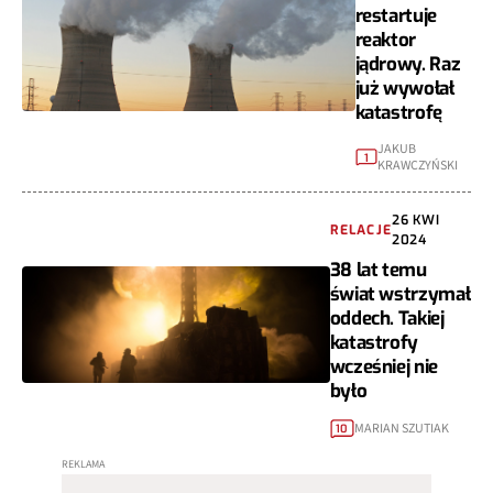
restartuje
reaktor
jądrowy. Raz
już wywołał
katastrofę
JAKUB
1
KRAWCZYŃSKI
26 KWI
RELACJE
2024
38 lat temu
świat wstrzymał
oddech. Takiej
katastrofy
wcześniej nie
było
MARIAN SZUTIAK
10