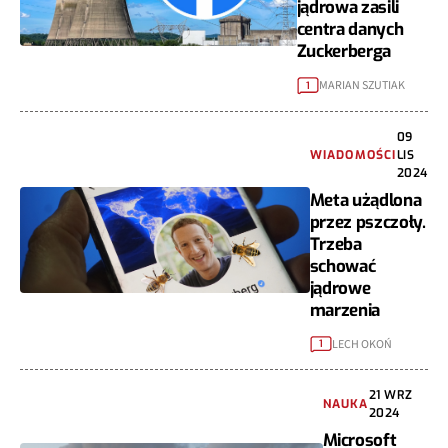
jądrowa zasili
centra danych
Zuckerberga
MARIAN SZUTIAK
1
09
WIADOMOŚCI
LIS
2024
Meta użądlona
przez pszczoły.
Trzeba
schować
jądrowe
marzenia
LECH OKOŃ
1
21 WRZ
NAUKA
2024
Microsoft