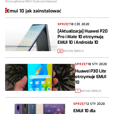
Strona główna
EMUI 10 jak zainstalować
Emui 10 jak zainstalować
SPRZĘT
18 CZE 2020
[Aktualizacja] Huawei P20
Pro i Mate 10 otrzymują
EMUI 10 i Androida 10
MICHAŁ ŚWIECH
13
SPRZĘT
18 STY 2020
Huawei P30 Lite
otrzymuje EMUI
10
MICHAŁ ŚWIECH
1
SPRZĘT
12 STY 2020
EMUI 10 dla