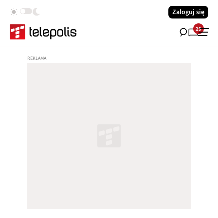
Zaloguj się
29