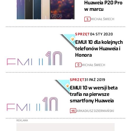
Huaweia P20 Pro
w marcu
MICHAŁ ŚWIECH
5
SPRZĘT
04 STY 2020
EMUI 10 dla kolejnych
telefonów Huaweia i
Honora
MICHAŁ ŚWIECH
0
SPRZĘT
31 PAŹ 2019
EMUI 10 w wersji beta
trafia na pierwsze
smartfony Huaweia
ARKADIUSZ DZIERMAŃSKI
46