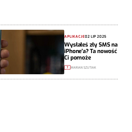
APLIKACJE
02 LIP 2025
Wysłałeś zły SMS na
iPhone'a? Ta nowość
Ci pomoże
MARIAN SZUTIAK
7