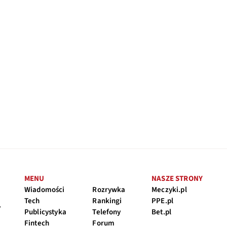
MENU
NASZE STRONY
Wiadomości
Rozrywka
Meczyki.pl
Tech
Rankingi
PPE.pl
y
Publicystyka
Telefony
Bet.pl
Fintech
Forum