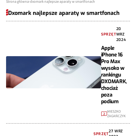
Strona główna
dxomark najlepsze aparaty w smartfonach
Dxomark najlepsze aparaty w smartfonach
20
SPRZĘT
WRZ
2024
Apple
iPhone 16
Pro Max
wysoko w
rankingu
DXOMARK,
chociaż
poza
podium
MIESZKO
2
ZAGAŃCZYK
27 WRZ
SPRZĘT