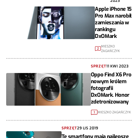
2023
Apple iPhone 15
Pro Max narobił
zamieszania w
rankingu
DxOMark
MIESZKO
2
ZAGAŃCZYK
SPRZĘT
11 KWI 2023
Oppo Find X6 Pro
nowym królem
fotografii
DxOMark. Honor
zdetronizowany
MIESZKO ZAGAŃCZYK
1
SPRZĘT
29 LIS 2019
Te smartfony mają najlepsze