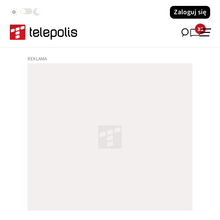
Zaloguj się
33