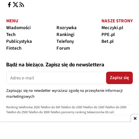
MENU
NASZE STRONY
Wiadomości
Rozrywka
Meczyki.pl
Tech
Rankingi
PPE.pl
Publicystyka
Telefony
Bet.pl
Fintech
Forum
Bądź na bieżąco. Zapisz się do newslettera
Zapisz się
Zapisując się na newsletter wyrażasz zgodę na przesyłanie informacji
marketingowych
Ranking telefonów 2026
Telefon do 500
Telefon do 1000
Telefon do 1500
Telefon do 2000
Telefon do 2500
Telefon do 3000
Telefon pancerny
ranking telewizorów 65 cali
O nas
Reklama
Regulamin
Polityka prywatności
Kontakt
Ustawienia prywatności